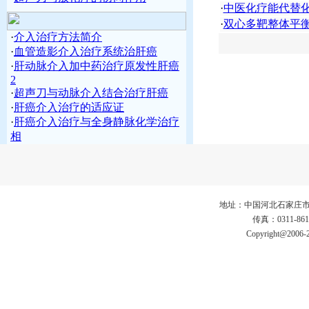
·
中医化疗能代替
·
双心多靶整体平
·
介入治疗方法简介
·
血管造影介入治疗系统治肝癌
·
肝动脉介入加中药治疗原发性肝癌
2
·
超声刀与动脉介入结合治疗肝癌
·
肝癌介入治疗的适应证
·
肝癌介入治疗与全身静脉化学治疗
相
地址：中国河北石家庄市仓丰路3
传真：0311-86
Copyright@2006