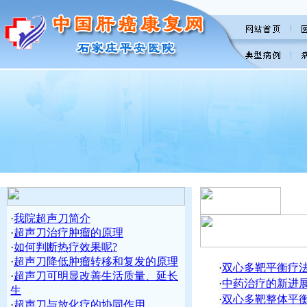
·
我院超声刀简介
·
超声刀治疗肿瘤的原理
·
如何判断热疗效果呢?
·
超声刀降低肿瘤转移和复发的原理
·
双心多靶平衡疗
·
超声刀可明显改善生活质量、延长
·
中药治疗的新进
生
·
双心多靶整体平
·
超声刀与放化疗的协同作用