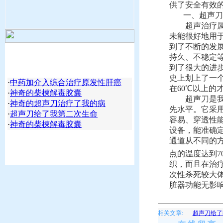
供了安全有效
一、超声刀
超声治疗属于
未能很好地用
到了不断的发
持久、不稳定
到了很大的进步
史上划上了一个
·
中药加介入综合治疗原发性肝癌
在60℃以上的才
·
神奇的柴楝解毒胶囊
超声刀是我国
·
神奇的超声刀治疗了我的病
先水平。它采
·
超声刀给了我第二次生命
容易、穿透性
·
神奇的柴楝解毒胶囊
设备，能准确
通道从不同的方
点的温度达到70
织，而且在治
次性杀死较大
脏器功能无影
相关文章:
超声刀给了