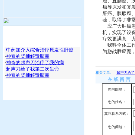
癌、直肠癌、
瘤等原发和复
肝癌、胰腺癌
验，取得了非
应广大肿瘤患
机，实现了设
疗效更满意，
我科全体工作
·
中药加介入综合治疗原发性肝癌
为您战胜癌魔
·
神奇的柴楝解毒胶囊
·
神奇的超声刀治疗了我的病
·
超声刀给了我第二次生命
相关文章:
超声刀给了
·
神奇的柴楝解毒胶囊
在 线 留 言
您的邮箱：
您的姓名：
其它联系方式：
您的问题：