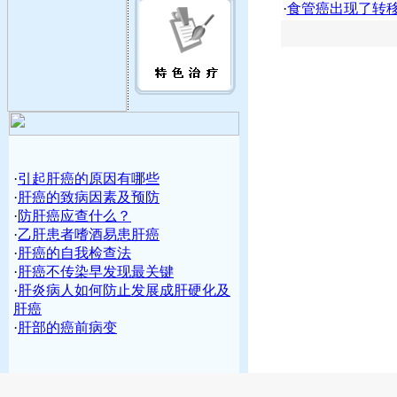
·
食管癌出现了转
·
引起肝癌的原因有哪些
·
肝癌的致病因素及预防
·
防肝癌应查什么？
·
乙肝患者嗜酒易患肝癌
·
肝癌的自我检查法
·
肝癌不传染早发现最关键
·
肝炎病人如何防止发展成肝硬化及
肝癌
·
肝部的癌前病变