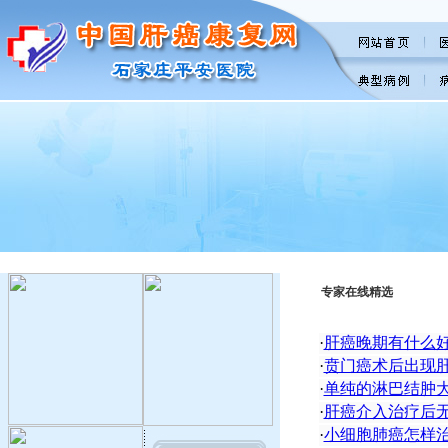
专家在线精选
·
肝癌晚期有什么
·
贲门癌术后出现
·
单纯的淋巴结肿
·
肝癌介入治疗后
·
小细胞肺癌怎样