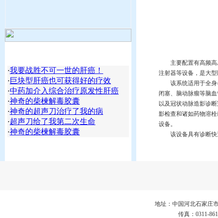
主要配置有高频高压
·
我要战胜不可一世的肝癌！
注射器等设备，是大型
·
巨块型肝癌也可获得好的疗效
该系统适用于全身各
·
中药加介入综合治疗原发性肝癌
闭塞、脑动脉瘤等脑血
·
神奇的柴楝解毒胶囊
以及冠状动脉造影诊断
·
神奇的超声刀治疗了我的病
影检查和诸如药物溶栓
·
超声刀给了我第二次生命
设备。
·
神奇的柴楝解毒胶囊
该设备具有诊断快速
地址：中国河北石家庄市仓丰路3
传真：0311-86