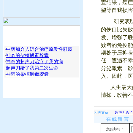
查结果，癌症
望等自我损害
研究表
的伤口比失败
发、增强了胜
败者的免疫能
·
中药加介入综合治疗原发性肝癌
期处于压抑状
·
神奇的柴楝解毒胶囊
低；遭遇不幸
·
神奇的超声刀治疗了我的病
·
超声刀给了我第二次生命
分泌激素，影
·
神奇的柴楝解毒胶囊
入。因此，医
人生最大
情操，改善
相关文章:
超声刀给了
在 线 留 言
您的邮箱：